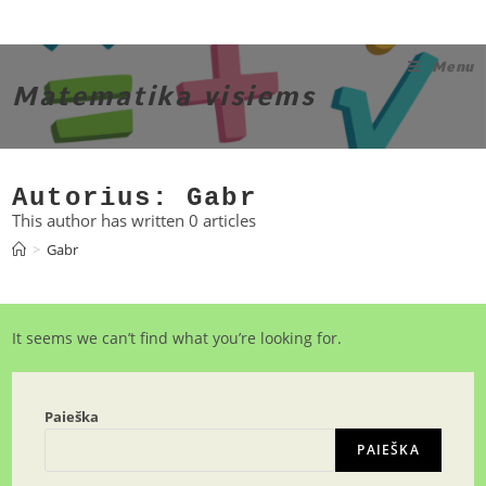
Skip
to
content
Menu
Matematika visiems
Autorius:
Gabr
This author has written 0 articles
>
Gabr
It seems we can’t find what you’re looking for.
Paieška
PAIEŠKA