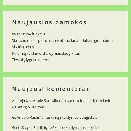
Naujausios pamokos
Kvadratinė funkcija
Skritulio dalies ploto ir apskritimo lanko dalies ilgio radimas
Skaičių aibės
Raidinių reiškinių skaidymas daugikliais
Tiesinių lygčių sistemos
Naujausi komentarai
Austeja Ulyte
apie
Skritulio dalies ploto ir apskritimo lanko
dalies ilgio radimas
Gabr
apie
Raidinių reiškinių skaidymas daugikliais
GretaD
apie
Raidinių reiškinių skaidymas daugikliais