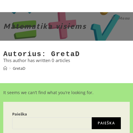
Skip
to
content
Menu
Matematika visiems
Autorius:
GretaD
This author has written 0 articles
>
GretaD
It seems we can’t find what you’re looking for.
Paieška
PAIEŠKA