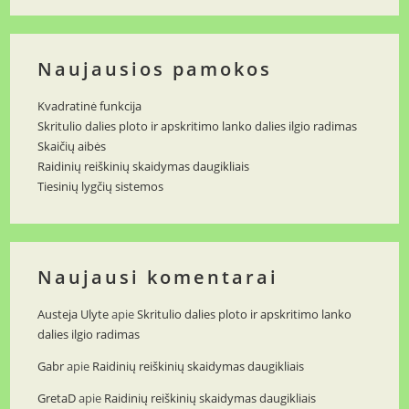
Naujausios pamokos
Kvadratinė funkcija
Skritulio dalies ploto ir apskritimo lanko dalies ilgio radimas
Skaičių aibės
Raidinių reiškinių skaidymas daugikliais
Tiesinių lygčių sistemos
Naujausi komentarai
Austeja Ulyte
apie
Skritulio dalies ploto ir apskritimo lanko
dalies ilgio radimas
Gabr
apie
Raidinių reiškinių skaidymas daugikliais
GretaD
apie
Raidinių reiškinių skaidymas daugikliais